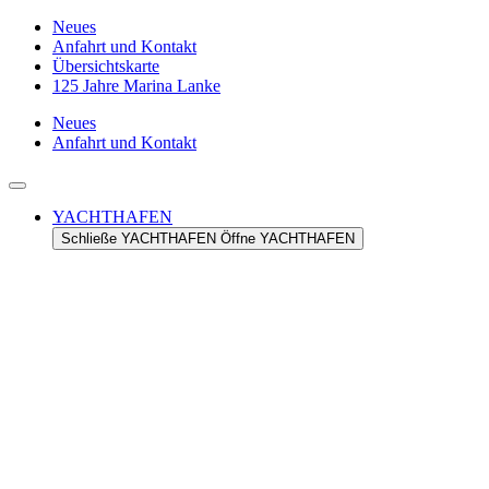
Zum
Neues
Inhalt
Anfahrt und Kontakt
springen
Übersichtskarte
125 Jahre Marina Lanke
Neues
Anfahrt und Kontakt
YACHTHAFEN
Schließe YACHTHAFEN
Öffne YACHTHAFEN