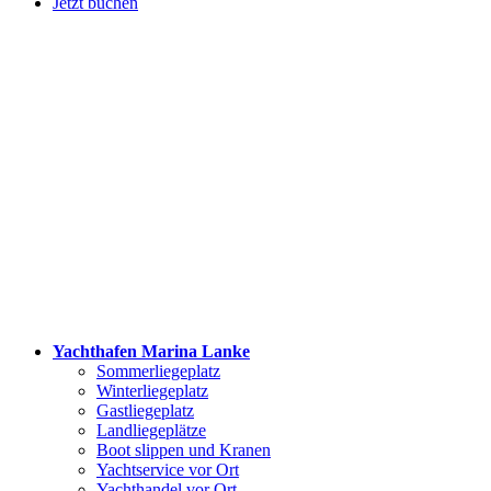
Jetzt buchen
Yachthafen Marina Lanke
Sommerliegeplatz
Winterliegeplatz
Gastliegeplatz
Landliegeplätze
Boot slippen und Kranen
Yachtservice vor Ort
Yachthandel vor Ort