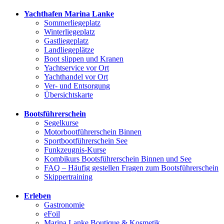
Yachthafen Marina Lanke
Sommerliegeplatz
Winterliegeplatz
Gastliegeplatz
Landliegeplätze
Boot slippen und Kranen
Yachtservice vor Ort
Yachthandel vor Ort
Ver- und Entsorgung
Übersichtskarte
Bootsführerschein
Segelkurse
Motorbootführerschein Binnen
Sportbootführerschein See
Funkzeugnis-Kurse
Kombikurs Bootsführerschein Binnen und See
FAQ – Häufig gestellen Fragen zum Bootsführerschein
Skippertraining
Erleben
Gastronomie
eFoil
Marina Lanke Boutique & Kosmetik