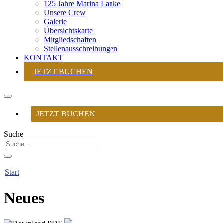
125 Jahre Marina Lanke
Unsere Crew
Galerie
Übersichtskarte
Mitgliedschaften
Stellenausschreibungen
KONTAKT
JETZT BUCHEN
JETZT BUCHEN
Suche
Start
Neues