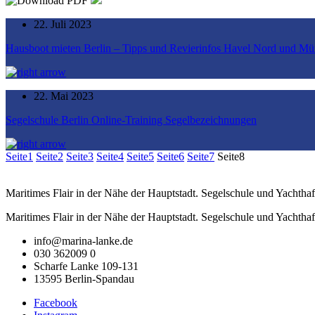
22. Juli 2023
Hausboot mieten Berlin – Tipps und Revierinfos Havel Nord und Mür
22. Mai 2023
Segelschule Berlin Online-Training Segelbezeichnungen
Seite
1
Seite
2
Seite
3
Seite
4
Seite
5
Seite
6
Seite
7
Seite
8
Maritimes Flair in der Nähe der Hauptstadt. Segelschule und Yachthaf
Maritimes Flair in der Nähe der Hauptstadt. Segelschule und Yachthaf
info@marina-lanke.de
030 362009 0
Scharfe Lanke 109-131
13595 Berlin-Spandau
Facebook