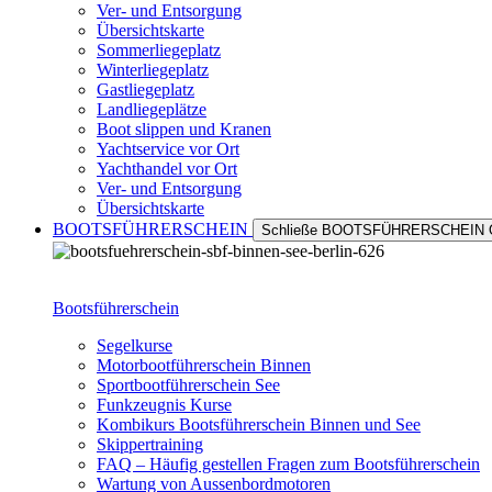
Ver- und Entsorgung
Übersichtskarte
Sommerliegeplatz
Winterliegeplatz
Gastliegeplatz
Landliegeplätze
Boot slippen und Kranen
Yachtservice vor Ort
Yachthandel vor Ort
Ver- und Entsorgung
Übersichtskarte
BOOTSFÜHRERSCHEIN
Schließe BOOTSFÜHRERSCHEIN
Bootsführerschein
Segelkurse
Motorbootführerschein Binnen
Sportbootführerschein See
Funkzeugnis Kurse
Kombikurs Bootsführerschein Binnen und See
Skippertraining
FAQ – Häufig gestellen Fragen zum Bootsführerschein
Wartung von Aussenbordmotoren