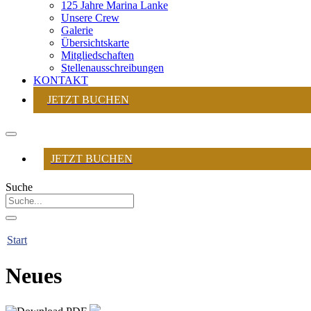
125 Jahre Marina Lanke
Unsere Crew
Galerie
Übersichtskarte
Mitgliedschaften
Stellenausschreibungen
KONTAKT
JETZT BUCHEN
JETZT BUCHEN
Suche
Start
Neues