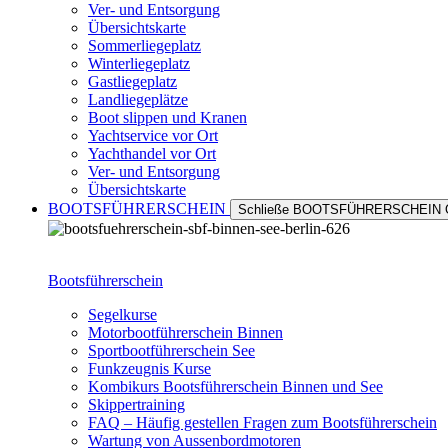
Ver- und Entsorgung
Übersichtskarte
Sommerliegeplatz
Winterliegeplatz
Gastliegeplatz
Landliegeplätze
Boot slippen und Kranen
Yachtservice vor Ort
Yachthandel vor Ort
Ver- und Entsorgung
Übersichtskarte
BOOTSFÜHRERSCHEIN
Schließe BOOTSFÜHRERSCHEIN
Bootsführerschein
Segelkurse
Motorbootführerschein Binnen
Sportbootführerschein See
Funkzeugnis Kurse
Kombikurs Bootsführerschein Binnen und See
Skippertraining
FAQ – Häufig gestellen Fragen zum Bootsführerschein
Wartung von Aussenbordmotoren