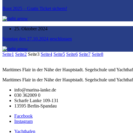
Boot 2025 – Gratis Ticket sichern!
25. Oktober 2024
Sonntag den 27.10.2024 geschlossen
Seite
1
Seite
2
Seite
3
Seite
4
Seite
5
Seite
6
Seite
7
Seite
8
Maritimes Flair in der Nähe der Hauptstadt. Segelschule und Yachthaf
Maritimes Flair in der Nähe der Hauptstadt. Segelschule und Yachthaf
info@marina-lanke.de
030 362009 0
Scharfe Lanke 109-131
13595 Berlin-Spandau
Facebook
Instagram
Yachthafen